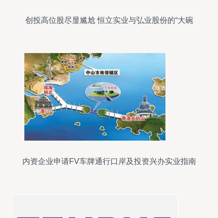
创投高位股尽显尴尬 恒立实业与弘业股份的“大碗
面”袭来
内资企业申请FV车牌通行口岸及投资兴办实业指南